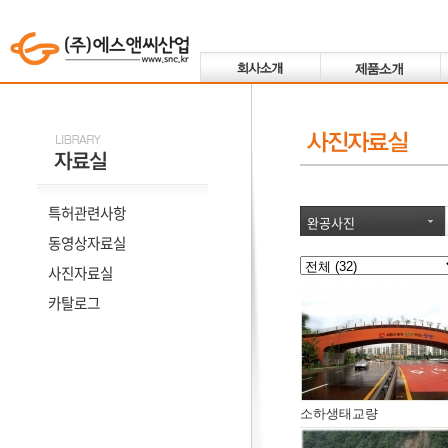
특허관련사항
완공사진
동영상자료실
사진자료실
카탈로그
소하생태교량