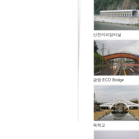
산천어피암터널
광명 ECO Bridge
목척교