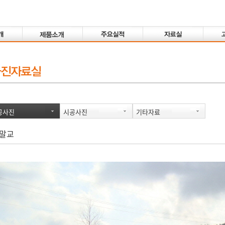
공사진
시공사진
기타자료
샛말교