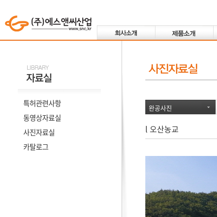
특허관련사항
완공사진
동영상자료실
l 오산농교
사진자료실
카탈로그